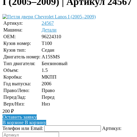
I (2005–2009) | Артикул 24567
Артикул:
24567
Машина:
Детали
OEM:
96224310
Кузов номер:
T100
Кузов тип:
Седан
Двигатель номер:
A15SMS
Тип двигателя:
Бензиновый
Объем:
1.5
Коробка:
МКПП
Год выпуска:
2006
Право/Лево:
Право
Перед/Зад:
Перед
Верх/Низ:
Низ
200
₽
Оставить заявку
В корзине
В корзину
Телефон или Email:
Артикул: