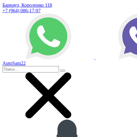
Барнаул, Короленко 118
+7 (964) 086-17-97
AutoSam22