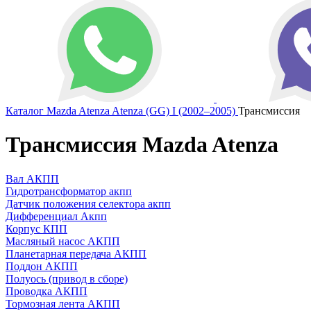
Каталог
Mazda
Atenza
Atenza (GG) I (2002–2005)
Трансмиссия
Трансмиссия Mazda Atenza
Вал АКПП
Гидротрансформатор акпп
Датчик положения селектора акпп
Дифференциал Акпп
Корпус КПП
Масляный насос АКПП
Планетарная передача АКПП
Поддон АКПП
Полуось (привод в сборе)
Проводка АКПП
Тормозная лента АКПП