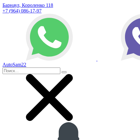
Барнаул, Короленко 118
+7 (964) 086-17-97
AutoSam22