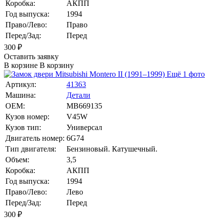
Коробка:
АКПП
Год выпуска:
1994
Право/Лево:
Право
Перед/Зад:
Перед
300
₽
Оставить заявку
В корзине
В корзину
Ещё 1 фото
Артикул:
41363
Машина:
Детали
OEM:
MB669135
Кузов номер:
V45W
Кузов тип:
Универсал
Двигатель номер:
6G74
Тип двигателя:
Бензиновый. Катушечный.
Объем:
3,5
Коробка:
АКПП
Год выпуска:
1994
Право/Лево:
Лево
Перед/Зад:
Перед
300
₽