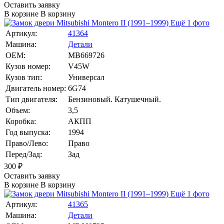
Оставить заявку
В корзине
В корзину
Ещё 1 фото
Артикул:
41364
Машина:
Детали
OEM:
MB669726
Кузов номер:
V45W
Кузов тип:
Универсал
Двигатель номер:
6G74
Тип двигателя:
Бензиновый. Катушечный.
Объем:
3,5
Коробка:
АКПП
Год выпуска:
1994
Право/Лево:
Право
Перед/Зад:
Зад
300
₽
Оставить заявку
В корзине
В корзину
Ещё 1 фото
Артикул:
41365
Машина:
Детали