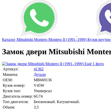
Каталог
Mitsubishi
Montero
Montero II (1991–1999)
Кузов внутри
Замок двери Mitsubishi Monte
Ещё 1 фото
Артикул:
41362
Машина:
Детали
OEM:
MB669136
Кузов номер:
V45W
Кузов тип:
Универсал
Двигатель номер:
6G74
Тип двигателя:
Бензиновый. Катушечный.
Объем:
3,5