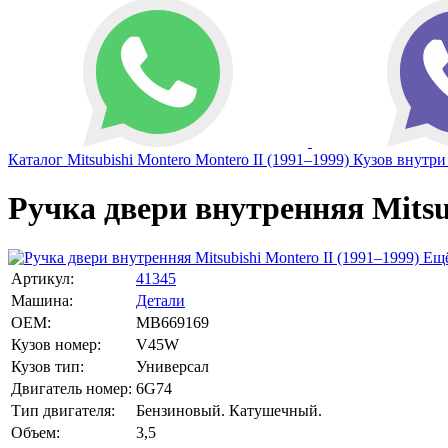
Каталог
Mitsubishi
Montero
Montero II (1991–1999)
Кузов внутри
Ручка двери внутренняя Mitsu
Ещё
Артикул:
41345
Машина:
Детали
OEM:
MB669169
Кузов номер:
V45W
Кузов тип:
Универсал
Двигатель номер:
6G74
Тип двигателя:
Бензиновый. Катушечный.
Объем:
3,5