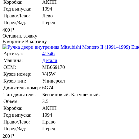
Коробка:
АКПП
Год выпуска:
1994
Право/Лево:
Лево
Перед/Зад:
Перед
400
₽
Оставить заявку
В корзине
В корзину
Ещё
Артикул:
41346
Машина:
Детали
OEM:
MB669170
Кузов номер:
V45W
Кузов тип:
Универсал
Двигатель номер:
6G74
Тип двигателя:
Бензиновый. Катушечный.
Объем:
3,5
Коробка:
АКПП
Год выпуска:
1994
Право/Лево:
Право
Перед/Зад:
Перед
200
₽