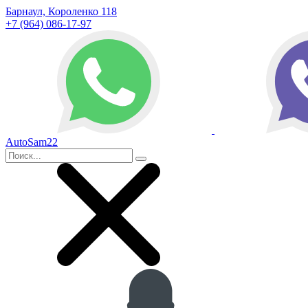
Барнаул, Короленко 118
+7 (964) 086-17-97
AutoSam22