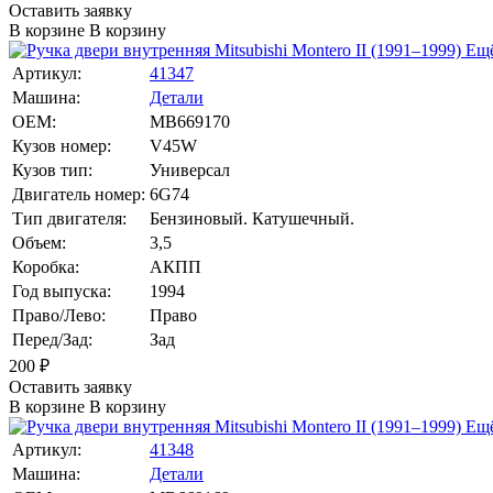
Оставить заявку
В корзине
В корзину
Ещё
Артикул:
41347
Машина:
Детали
OEM:
MB669170
Кузов номер:
V45W
Кузов тип:
Универсал
Двигатель номер:
6G74
Тип двигателя:
Бензиновый. Катушечный.
Объем:
3,5
Коробка:
АКПП
Год выпуска:
1994
Право/Лево:
Право
Перед/Зад:
Зад
200
₽
Оставить заявку
В корзине
В корзину
Ещё
Артикул:
41348
Машина:
Детали