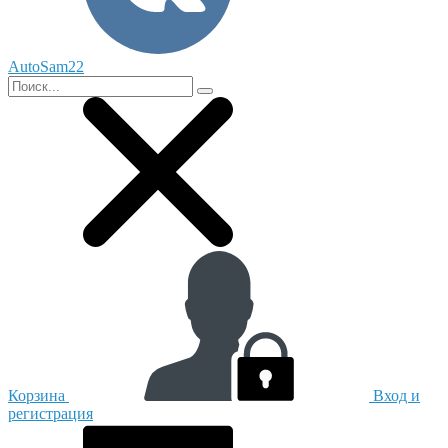
AutoSam22
Корзина
Вход и
регистрация