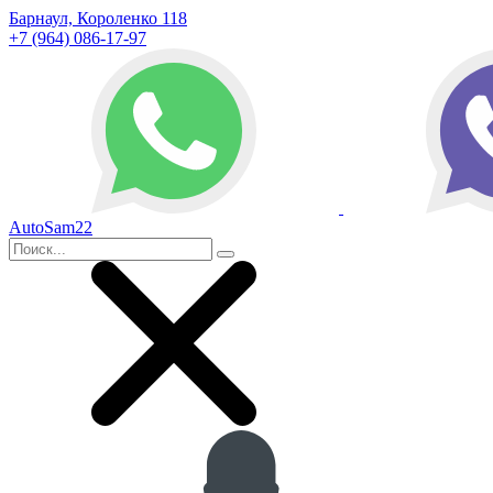
Барнаул, Короленко 118
+7 (964) 086-17-97
AutoSam22