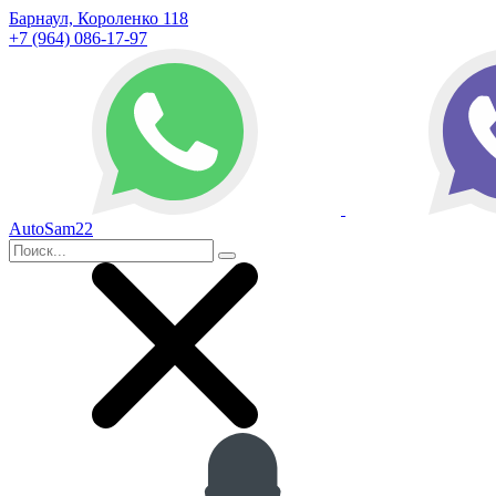
Барнаул, Короленко 118
+7 (964) 086-17-97
AutoSam22