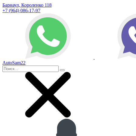
Барнаул, Короленко 118
+7 (964) 086-17-97
AutoSam22