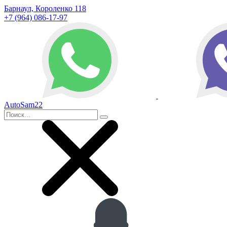
Барнаул, Короленко 118
+7 (964) 086-17-97
AutoSam22