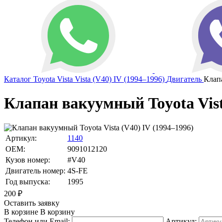
Каталог
Toyota
Vista
Vista (V40) IV (1994–1996)
Двигатель
Клап
Клапан вакуумный Toyota Vis
Артикул:
1140
OEM:
9091012120
Кузов номер:
#V40
Двигатель номер:
4S-FE
Год выпуска:
1995
200
₽
Оставить заявку
В корзине
В корзину
Телефон или Email:
Артикул: