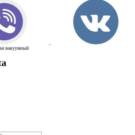
ан вакуумный
ta