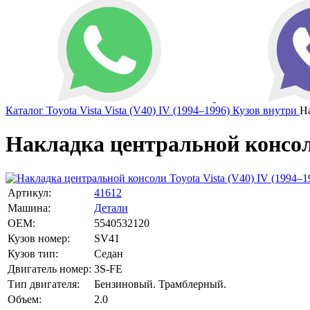
Каталог
Toyota
Vista
Vista (V40) IV (1994–1996)
Кузов внутри
Н
Накладка центральной консоли
Артикул:
41612
Машина:
Детали
OEM:
5540532120
Кузов номер:
SV41
Кузов тип:
Седан
Двигатель номер:
3S-FE
Тип двигателя:
Бензиновый. Трамблерный.
Объем:
2.0