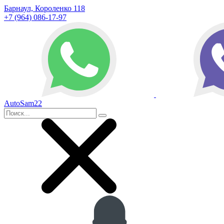
Барнаул, Короленко 118
+7 (964) 086-17-97
AutoSam22