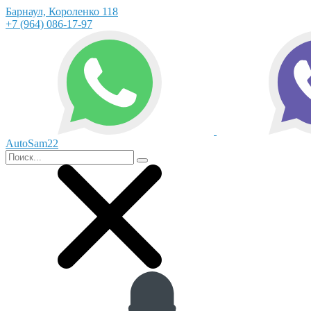
Барнаул, Короленко 118
+7 (964) 086-17-97
AutoSam22