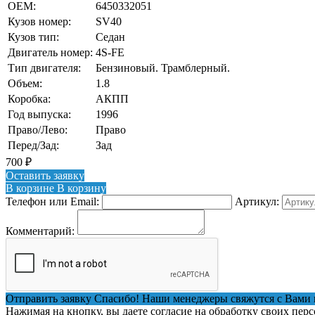
OEM:
6450332051
Кузов номер:
SV40
Кузов тип:
Седан
Двигатель номер:
4S-FE
Тип двигателя:
Бензиновый. Трамблерный.
Объем:
1.8
Коробка:
АКПП
Год выпуска:
1996
Право/Лево:
Право
Перед/Зад:
Зад
700
₽
Оставить заявку
В корзине
В корзину
Телефон или Email:
Артикул:
Комментарий:
Отправить заявку
Спасибо! Наши менеджеры свяжутся с Вами 
Нажимая на кнопку, вы даете согласие на обработку своих пер