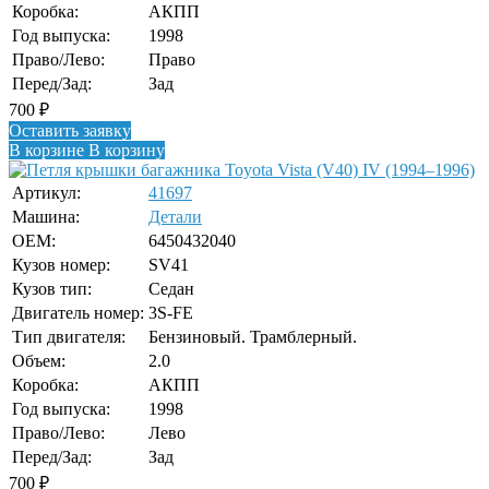
Коробка:
АКПП
Год выпуска:
1998
Право/Лево:
Право
Перед/Зад:
Зад
700
₽
Оставить заявку
В корзине
В корзину
Артикул:
41697
Машина:
Детали
OEM:
6450432040
Кузов номер:
SV41
Кузов тип:
Седан
Двигатель номер:
3S-FE
Тип двигателя:
Бензиновый. Трамблерный.
Объем:
2.0
Коробка:
АКПП
Год выпуска:
1998
Право/Лево:
Лево
Перед/Зад:
Зад
700
₽