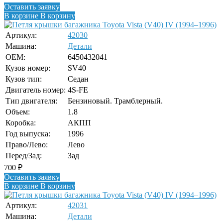
Оставить заявку
В корзине
В корзину
Артикул:
42030
Машина:
Детали
OEM:
6450432041
Кузов номер:
SV40
Кузов тип:
Седан
Двигатель номер:
4S-FE
Тип двигателя:
Бензиновый. Трамблерный.
Объем:
1.8
Коробка:
АКПП
Год выпуска:
1996
Право/Лево:
Лево
Перед/Зад:
Зад
700
₽
Оставить заявку
В корзине
В корзину
Артикул:
42031
Машина:
Детали