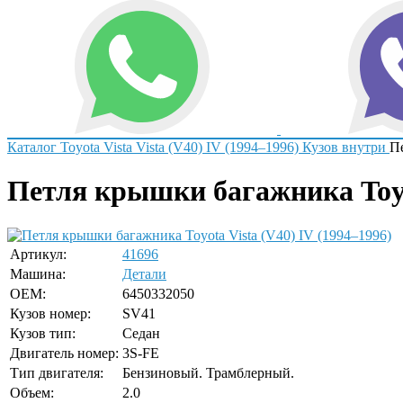
Каталог
Toyota
Vista
Vista (V40) IV (1994–1996)
Кузов внутри
П
Петля крышки багажника Toyo
Артикул:
41696
Машина:
Детали
OEM:
6450332050
Кузов номер:
SV41
Кузов тип:
Седан
Двигатель номер:
3S-FE
Тип двигателя:
Бензиновый. Трамблерный.
Объем:
2.0