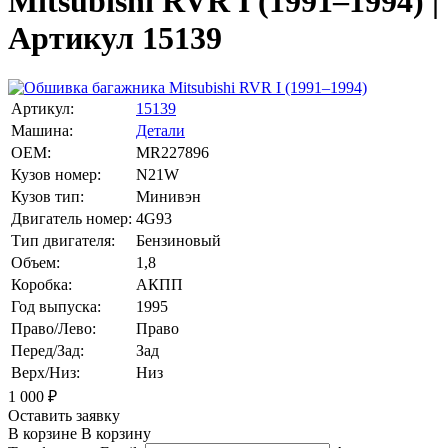
Mitsubishi RVR I (1991–1994) |
Артикул 15139
Артикул:
15139
Машина:
Детали
OEM:
MR227896
Кузов номер:
N21W
Кузов тип:
Минивэн
Двигатель номер:
4G93
Тип двигателя:
Бензиновый
Объем:
1,8
Коробка:
АКПП
Год выпуска:
1995
Право/Лево:
Право
Перед/Зад:
Зад
Верх/Низ:
Низ
1 000
₽
Оставить заявку
В корзине
В корзину