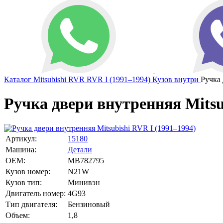
Каталог
Mitsubishi
RVR
RVR I (1991–1994)
Кузов внутри
Ручка
Ручка двери внутренняя Mitsu
Артикул:
15180
Машина:
Детали
OEM:
MB782795
Кузов номер:
N21W
Кузов тип:
Минивэн
Двигатель номер:
4G93
Тип двигателя:
Бензиновый
Объем:
1,8