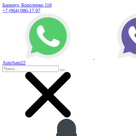
Барнаул, Короленко 118
+7 (964) 086-17-97
AutoSam22