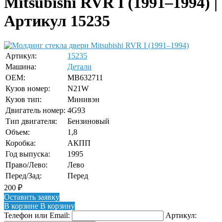
Mitsubishi RVR I (1991–1994) |
Артикул 15235
Артикул:
15235
Машина:
Детали
OEM:
MB632711
Кузов номер:
N21W
Кузов тип:
Минивэн
Двигатель номер:
4G93
Тип двигателя:
Бензиновый
Объем:
1,8
Коробка:
АКПП
Год выпуска:
1995
Право/Лево:
Лево
Перед/Зад:
Перед
200
₽
Оставить заявку
В корзине
В корзину
Телефон или Email:
Артикул: