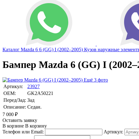
Каталог
Mazda
6
6 (GG) I (2002–2005)
Кузов наружные элемент
Бампер Mazda 6 (GG) I (2002–
Ещё 3 фото
Артикул:
23927
OEM:
GK2A50221
Перед/Зад:
Зад
Описание:
Седан.
7 000
₽
Оставить заявку
В корзине
В корзину
Телефон или Email:
Артикул: