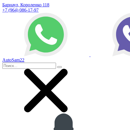
Барнаул, Короленко 118
+7 (964) 086-17-97
AutoSam22