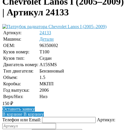
Chevrolet Lanos I (2005–2009)
| Артикул 24133
Артикул:
24133
Машина:
Детали
OEM:
96350692
Кузов номер:
T100
Кузов тип:
Седан
Двигатель номер:
A15SMS
Тип двигателя:
Бензиновый
Объем:
1.5
Коробка:
МКПП
Год выпуска:
2006
Верх/Низ:
Низ
150
₽
Оставить заявку
В корзине
В корзину
Телефон или Email:
Артикул: