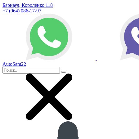
Барнаул, Короленко 118
+7 (964) 086-17-97
AutoSam22