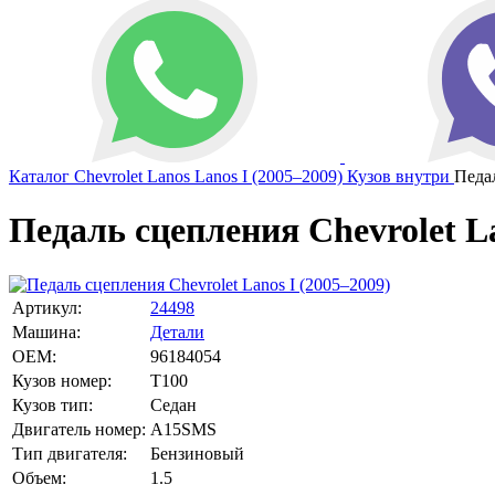
Каталог
Chevrolet
Lanos
Lanos I (2005–2009)
Кузов внутри
Педа
Педаль сцепления Chevrolet La
Артикул:
24498
Машина:
Детали
OEM:
96184054
Кузов номер:
T100
Кузов тип:
Седан
Двигатель номер:
A15SMS
Тип двигателя:
Бензиновый
Объем:
1.5