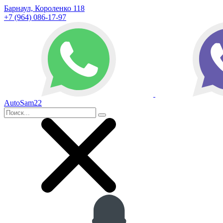
Барнаул, Короленко 118
+7 (964) 086-17-97
AutoSam22