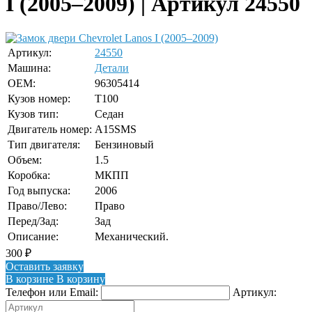
I (2005–2009) | Артикул 24550
Артикул:
24550
Машина:
Детали
OEM:
96305414
Кузов номер:
T100
Кузов тип:
Седан
Двигатель номер:
A15SMS
Тип двигателя:
Бензиновый
Объем:
1.5
Коробка:
МКПП
Год выпуска:
2006
Право/Лево:
Право
Перед/Зад:
Зад
Описание:
Механический.
300
₽
Оставить заявку
В корзине
В корзину
Телефон или Email:
Артикул: