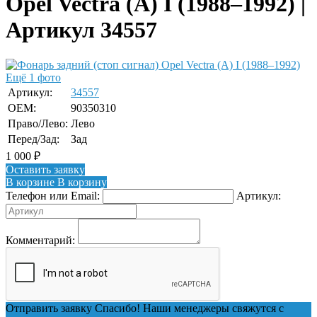
Opel Vectra (A) I (1988–1992) |
Артикул 34557
Ещё 1 фото
Артикул:
34557
OEM:
90350310
Право/Лево:
Лево
Перед/Зад:
Зад
1 000
₽
Оставить заявку
В корзине
В корзину
Телефон или Email:
Артикул:
Комментарий:
Отправить заявку
Спасибо! Наши менеджеры свяжутся с