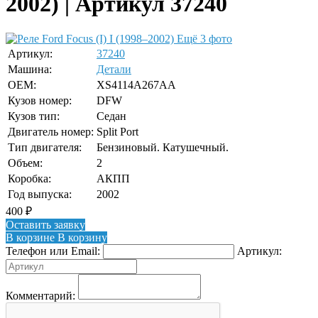
2002) | Артикул 37240
Ещё 3 фото
Артикул:
37240
Машина:
Детали
OEM:
XS4114A267AA
Кузов номер:
DFW
Кузов тип:
Седан
Двигатель номер:
Split Port
Тип двигателя:
Бензиновый. Катушечный.
Объем:
2
Коробка:
АКПП
Год выпуска:
2002
400
₽
Оставить заявку
В корзине
В корзину
Телефон или Email:
Артикул:
Комментарий: