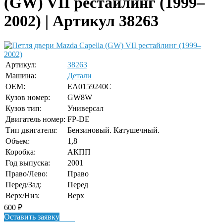
(GW) VII рестайлинг (1999–
2002) | Артикул 38263
Артикул:
38263
Машина:
Детали
OEM:
EA0159240C
Кузов номер:
GW8W
Кузов тип:
Универсал
Двигатель номер:
FP-DE
Тип двигателя:
Бензиновый. Катушечный.
Объем:
1,8
Коробка:
АКПП
Год выпуска:
2001
Право/Лево:
Право
Перед/Зад:
Перед
Верх/Низ:
Верх
600
₽
Оставить заявку