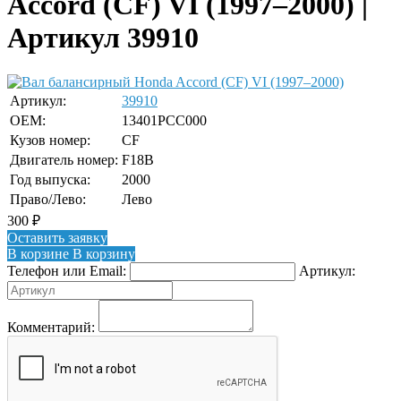
Accord (CF) VI (1997–2000) |
Артикул 39910
Артикул:
39910
OEM:
13401PCC000
Кузов номер:
CF
Двигатель номер:
F18B
Год выпуска:
2000
Право/Лево:
Лево
300
₽
Оставить заявку
В корзине
В корзину
Телефон или Email:
Артикул:
Комментарий: