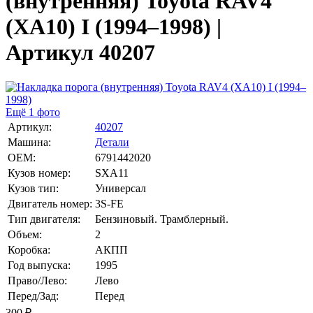
(внутренняя) Toyota RAV4
(XA10) I (1994–1998) |
Артикул 40207
Ещё 1 фото
Артикул:
40207
Машина:
Детали
OEM:
6791442020
Кузов номер:
SXA11
Кузов тип:
Универсал
Двигатель номер:
3S-FE
Тип двигателя:
Бензиновый. Трамблерный.
Объем:
2
Коробка:
АКПП
Год выпуска:
1995
Право/Лево:
Лево
Перед/Зад:
Перед
300
₽