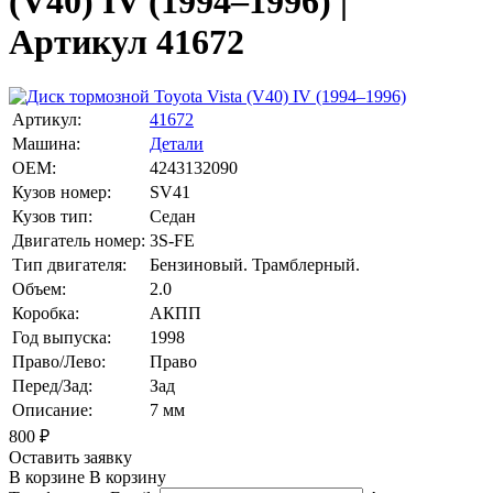
(V40) IV (1994–1996) |
Артикул 41672
Артикул:
41672
Машина:
Детали
OEM:
4243132090
Кузов номер:
SV41
Кузов тип:
Седан
Двигатель номер:
3S-FE
Тип двигателя:
Бензиновый. Трамблерный.
Объем:
2.0
Коробка:
АКПП
Год выпуска:
1998
Право/Лево:
Право
Перед/Зад:
Зад
Описание:
7 мм
800
₽
Оставить заявку
В корзине
В корзину