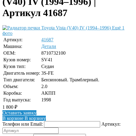
(V40) IV (1994–1996) |
Артикул 41687
Ещё 1
фото
Артикул:
41687
Машина:
Детали
OEM:
8710732100
Кузов номер:
SV41
Кузов тип:
Седан
Двигатель номер:
3S-FE
Тип двигателя:
Бензиновый. Трамблерный.
Объем:
2.0
Коробка:
АКПП
Год выпуска:
1998
1 800
₽
Оставить заявку
В корзине
В корзину
Телефон или Email:
Артикул: