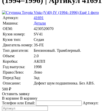
(1994–1996) | Артикул 41691
Ещё 1 фото
Артикул:
41691
Машина:
Детали
OEM:
4230520070
Кузов номер:
SV41
Кузов тип:
Седан
Двигатель номер:
3S-FE
Тип двигателя:
Бензиновый. Трамблерный.
Объем:
2.0
Коробка:
АКПП
Год выпуска:
1998
Право/Лево:
Лево
Перед/Зад:
Зад
Описание:
Дефект шум подшипника. Без ABS.
500
₽
Оставить заявку
В корзине
В корзину
Телефон или Email:
Артикул: