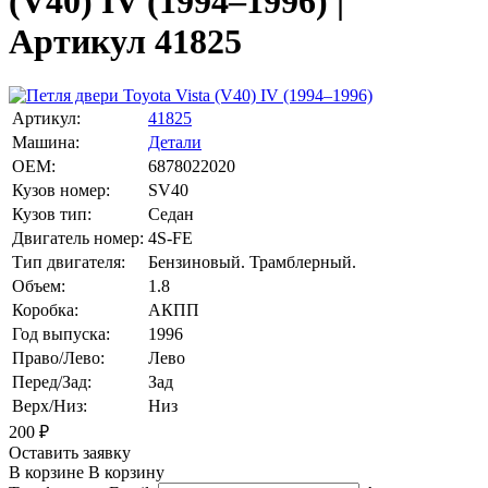
(V40) IV (1994–1996) |
Артикул 41825
Артикул:
41825
Машина:
Детали
OEM:
6878022020
Кузов номер:
SV40
Кузов тип:
Седан
Двигатель номер:
4S-FE
Тип двигателя:
Бензиновый. Трамблерный.
Объем:
1.8
Коробка:
АКПП
Год выпуска:
1996
Право/Лево:
Лево
Перед/Зад:
Зад
Верх/Низ:
Низ
200
₽
Оставить заявку
В корзине
В корзину