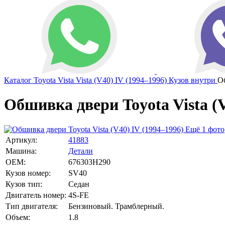
Каталог
Toyota
Vista
Vista (V40) IV (1994–1996)
Кузов внутри
О
Обшивка двери Toyota Vista (V
Ещё 1 фото
Артикул:
41883
Машина:
Детали
OEM:
676303H290
Кузов номер:
SV40
Кузов тип:
Седан
Двигатель номер:
4S-FE
Тип двигателя:
Бензиновый. Трамблерный.
Объем:
1.8