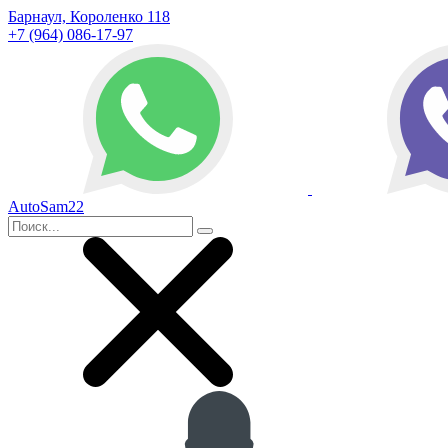
Барнаул, Короленко 118
+7 (964) 086-17-97
AutoSam22