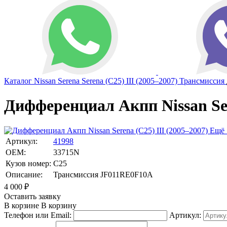
Каталог
Nissan
Serena
Serena (C25) III (2005–2007)
Трансмиссия
Дифференциал Акпп Nissan Sere
Ещё 
Артикул:
41998
OEM:
33715N
Кузов номер:
C25
Описание:
Трансмиссия JF011RE0F10A
4 000
₽
Оставить заявку
В корзине
В корзину
Телефон или Email:
Артикул: