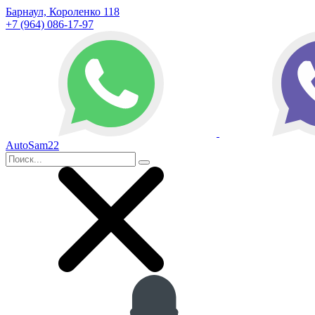
Барнаул, Короленко 118
+7 (964) 086-17-97
AutoSam22