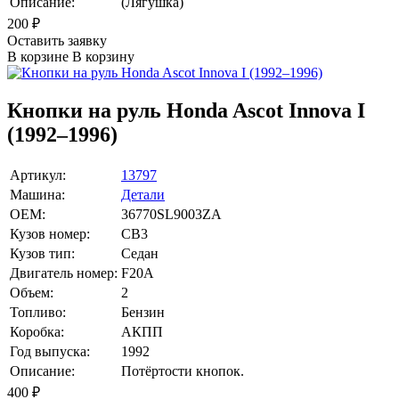
Описание:
(Лягушка)
200
₽
Оставить заявку
В корзине
В корзину
Кнопки на руль Honda Ascot Innova I
(1992–1996)
Артикул:
13797
Машина:
Детали
OEM:
36770SL9003ZA
Кузов номер:
CB3
Кузов тип:
Седан
Двигатель номер:
F20A
Объем:
2
Топливо:
Бензин
Коробка:
АКПП
Год выпуска:
1992
Описание:
Потёртости кнопок.
400
₽