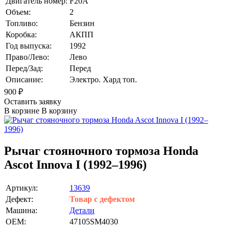
Двигатель номер:
F20A
Объем:
2
Топливо:
Бензин
Коробка:
АКПП
Год выпуска:
1992
Право/Лево:
Лево
Перед/Зад:
Перед
Описание:
Электро. Хард топ.
900
₽
Оставить заявку
В корзине
В корзину
Рычаг стояночного тормоза Honda
Ascot Innova I (1992–1996)
Артикул:
13639
Дефект:
Товар с дефектом
Машина:
Детали
OEM:
47105SM4030