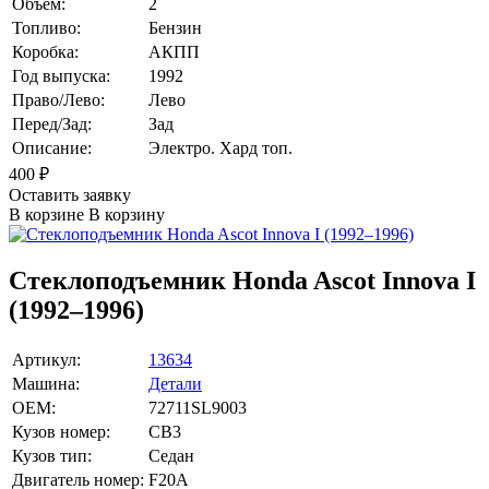
Объем:
2
Топливо:
Бензин
Коробка:
АКПП
Год выпуска:
1992
Право/Лево:
Лево
Перед/Зад:
Зад
Описание:
Электро. Хард топ.
400
₽
Оставить заявку
В корзине
В корзину
Стеклоподъемник Honda Ascot Innova I
(1992–1996)
Артикул:
13634
Машина:
Детали
OEM:
72711SL9003
Кузов номер:
CB3
Кузов тип:
Седан
Двигатель номер:
F20A