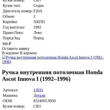
Кузов номер:
CB3
Кузов тип:
Седан
Двигатель номер:
F20A
Объем:
2
Коробка:
АКПП
Год выпуска:
1992
Право/Лево:
Лево
Перед/Зад:
Перед
300
₽
Оставить заявку
В корзине
В корзину
Ручка внутренняя потолочная Honda
Ascot Innova I (1992–1996)
Артикул:
13931
Машина:
Детали
OEM:
83240SL9950
Кузов номер:
CB3