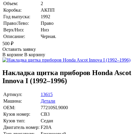
Объем:
2
Коробка:
АКПП
Год выпуска:
1992
Право/Лево:
Право
Верх/Низ:
Низ
Описание:
Черная.
500
₽
Оставить заявку
В корзине
В корзину
Накладка щитка приборов Honda Ascot
Innova I (1992–1996)
Артикул:
13615
Машина:
Детали
OEM:
77210SL9000
Кузов номер:
CB3
Кузов тип:
Седан
Двигатель номер:
F20A
Тип двигателя:
Бензиновый