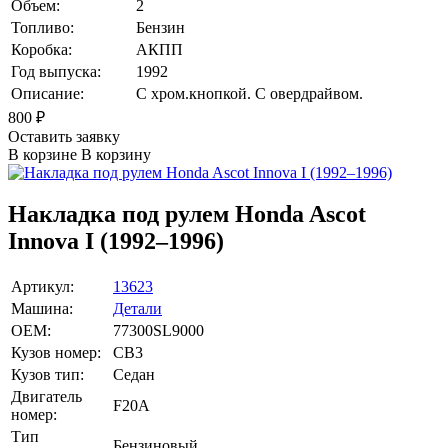
Объем:
2
Топливо:
Бензин
Коробка:
АКПП
Год выпуска:
1992
Описание:
С хром.кнопкой. С овердрайвом.
800
₽
Оставить заявку
В корзине
В корзину
Накладка под рулем Honda Ascot
Innova I (1992–1996)
Артикул:
13623
Машина:
Детали
OEM:
77300SL9000
Кузов номер:
CB3
Кузов тип:
Седан
Двигатель
F20A
номер:
Тип
Бензиновый