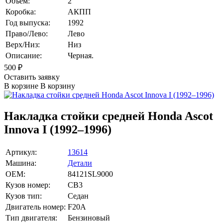
Объем:
2
Коробка:
АКПП
Год выпуска:
1992
Право/Лево:
Лево
Верх/Низ:
Низ
Описание:
Черная.
500
₽
Оставить заявку
В корзине
В корзину
Накладка стойки средней Honda Ascot
Innova I (1992–1996)
Артикул:
13614
Машина:
Детали
OEM:
84121SL9000
Кузов номер:
CB3
Кузов тип:
Седан
Двигатель номер:
F20A
Тип двигателя:
Бензиновый