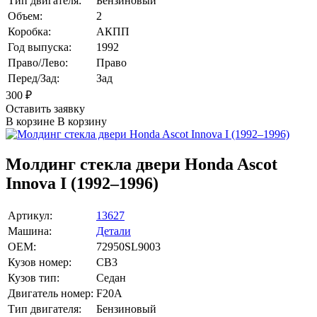
Тип двигателя:
Бензиновый
Объем:
2
Коробка:
АКПП
Год выпуска:
1992
Право/Лево:
Право
Перед/Зад:
Зад
300
₽
Оставить заявку
В корзине
В корзину
Молдинг стекла двери Honda Ascot
Innova I (1992–1996)
Артикул:
13627
Машина:
Детали
OEM:
72950SL9003
Кузов номер:
CB3
Кузов тип:
Седан
Двигатель номер:
F20A
Тип двигателя:
Бензиновый