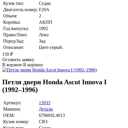
Кузов тип:
Седан
Двигатель номер:
F20A
Объем:
2
Коробка:
АКПП
Год выпуска:
1992
Право/Лево:
Лево
Перед/Зад:
Зад
Описание:
Цвет-серый.
150
₽
Оставить заявку
В корзине
В корзину
Петля двери Honda Ascot Innova I
(1992–1996)
Артикул:
13933
Машина:
Детали
OEM:
67960SL4013
Кузов номер:
CB3
Кузов тип:
Седан