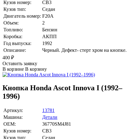
Кузов номер:
CB3
Кузов тип:
Седан
Двигатель номер:
F20A
Объем:
2
Топливо:
Бензин
Коробка:
АКПП
Год выпуска:
1992
Описание:
Черный. Дефект- стерт хром на кнопке.
400
₽
Оставить заявку
В корзине
В корзину
Кнопка Honda Ascot Innova I (1992–
1996)
Артикул:
13781
Машина:
Детали
OEM:
36770SM4J81
Кузов номер:
CB3
Кузов тип:
Седан