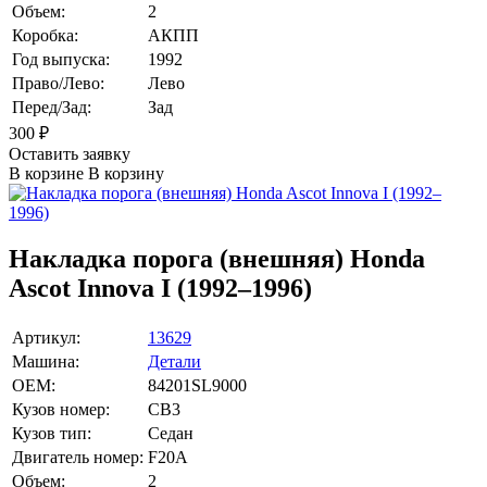
Объем:
2
Коробка:
АКПП
Год выпуска:
1992
Право/Лево:
Лево
Перед/Зад:
Зад
300
₽
Оставить заявку
В корзине
В корзину
Накладка порога (внешняя) Honda
Ascot Innova I (1992–1996)
Артикул:
13629
Машина:
Детали
OEM:
84201SL9000
Кузов номер:
CB3
Кузов тип:
Седан
Двигатель номер:
F20A
Объем:
2